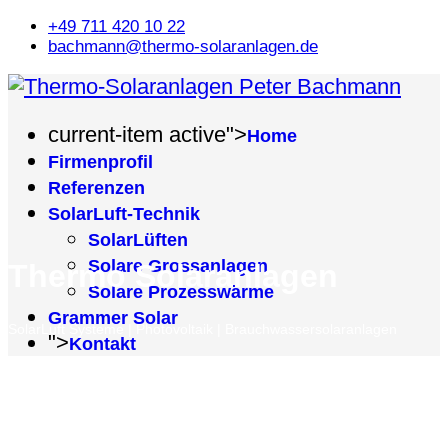
+49 711 420 10 22
bachmann@thermo-solaranlagen.de
current-item active">
Home
Firmenprofil
Referenzen
SolarLuft-Technik
SolarLüften
Solare Grossanlagen
Thermo Solaranlagen
Solare Prozesswärme
Grammer Solar
SolarLuft Systeme | Photovoltaik | Brauchwassersolaranlagen
">
Kontakt