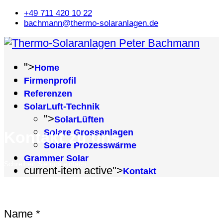
+49 711 420 10 22
bachmann@thermo-solaranlagen.de
">
Home
Firmenprofil
Referenzen
SolarLuft-Technik
">
SolarLüften
Solare Grossanlagen
Kontakt zu uns
Solare Prozesswärme
Grammer Solar
Schreiben Sie uns einfach
current-item active">
Kontakt
Name
*