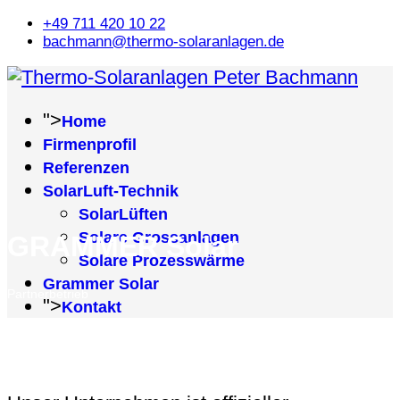
+49 711 420 10 22
bachmann@thermo-solaranlagen.de
">
Home
Firmenprofil
Referenzen
SolarLuft-Technik
SolarLüften
Solare Grossanlagen
GRAMMER Solar
Solare Prozesswärme
Grammer Solar
Partnerbetrieb
">
Kontakt