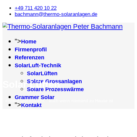
+49 711 420 10 22
bachmann@thermo-solaranlagen.de
">
Home
Firmenprofil
Referenzen
SolarLuft-Technik
SolarLüften
Solare Grossanlagen
Solar Lüften
Solare Prozesswärme
Grammer Solar
- einfach und effizient... auch wenn niemand zu Hause ist
">
Kontakt