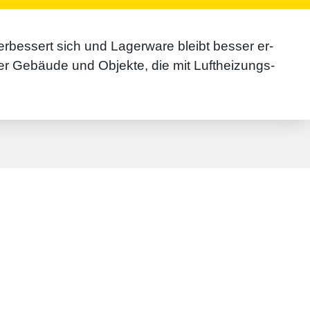
­bessert sich und Lager­ware bleibt besser er­
ger Ge­bäude und Objekte, die mit Luft­heizungs-