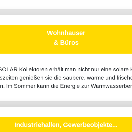
Wohnhäuser
& Büros
 Kollektoren erhält man nicht nur eine solare He
zeiten ge­nießen sie die saubere, warme und frische L
en. Im Sommer kann die Energie zur Warm­wasser­ber
Industrie­hallen, Gewerbe­objekte...