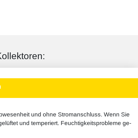
ollektoren:
n
Ab­wesen­heit und ohne Strom­an­schluss. Wenn Sie
lüftet und tempe­riert. Feuchtig­keits­probleme ge­