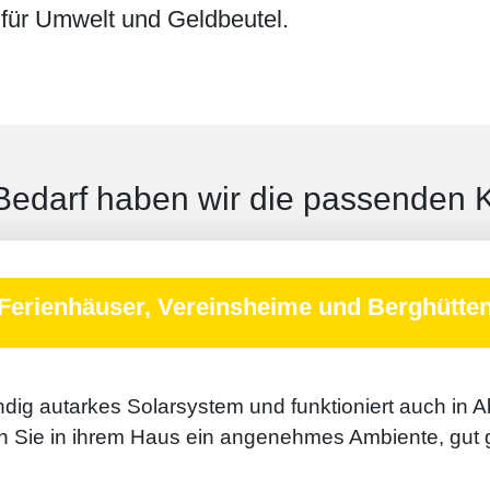
 für Umwelt und Geldbeutel.
Bedarf haben wir die passenden K
Ferien­häuser, Vereins­heime und Berg­hütte
dig autarkes Solar­system und funk­tioniert auch in 
 Sie in ihrem Haus ein an­genehmes Am­biente, gut ge­