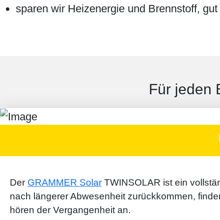
sparen wir Heizenergie und Brennstoff, gut
Für jeden 
Der
GRAMMER Solar
TWINSOLAR ist ein voll­stän
nach längerer Ab­wesen­heit zu­rück­kommen, finden
hören der Vergangen­heit an.