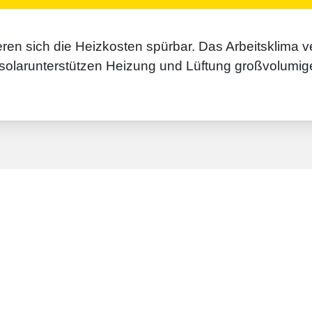
ich die Heiz­kosten spür­bar. Das Arbeits­klima ver
r solar­unterstützen Hei­zung und Lüf­tung groß­volumi